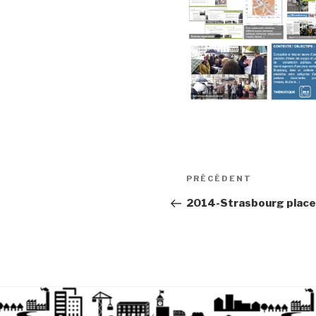
Article
PRÉCÉDENT
précédent
2014-Strasbourg place 
Navigation
de
l’article