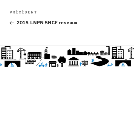
Article
PRÉCÉDENT
précédent
2015-LNPN SNCF reseaux
Navigation
de
l’article