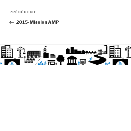
Article
PRÉCÉDENT
précédent
2015-Mission AMP
Navigation
de
l’article