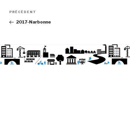
Article
PRÉCÉDENT
précédent
2017-Narbonne
Navigation
de
l’article