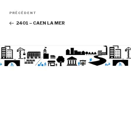
Article
PRÉCÉDENT
précédent
2401 – CAEN LA MER
Navigation
de
l’article